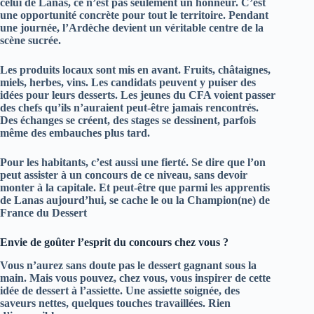
celui de
Lanas
, ce n’est pas seulement un honneur. C’est
une opportunité concrète pour tout le territoire. Pendant
une journée, l’
Ardèche
devient un véritable centre de la
scène sucrée.
Les produits locaux sont mis en avant. Fruits, châtaignes,
miels, herbes, vins. Les candidats peuvent y puiser des
idées pour leurs desserts. Les jeunes du CFA voient passer
des chefs qu’ils n’auraient peut‑être jamais rencontrés.
Des échanges se créent, des stages se dessinent, parfois
même des embauches plus tard.
Pour les habitants, c’est aussi une fierté. Se dire que l’on
peut assister à un concours de ce niveau, sans devoir
monter à la capitale. Et peut‑être que parmi les apprentis
de Lanas aujourd’hui, se cache le ou la
Champion(ne) de
France du Dessert
Envie de goûter l’esprit du concours chez vous ?
Vous n’aurez sans doute pas le dessert gagnant sous la
main. Mais vous pouvez, chez vous, vous inspirer de cette
idée de dessert à l’assiette. Une assiette soignée, des
saveurs nettes, quelques touches travaillées. Rien