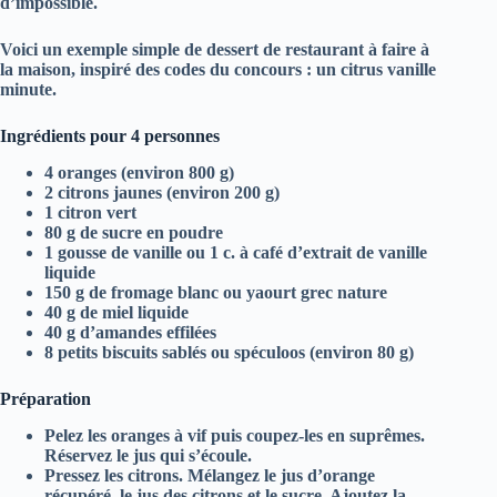
d’impossible.
Voici un exemple simple de
dessert de restaurant à faire à
la maison
, inspiré des codes du concours : un
citrus vanille
minute
.
Ingrédients pour 4 personnes
4 oranges (environ 800 g)
2 citrons jaunes (environ 200 g)
1 citron vert
80 g de sucre en poudre
1 gousse de vanille ou 1 c. à café d’extrait de vanille
liquide
150 g de fromage blanc ou yaourt grec nature
40 g de miel liquide
40 g d’amandes effilées
8 petits biscuits sablés ou spéculoos (environ 80 g)
Préparation
Pelez les oranges à vif puis coupez‑les en suprêmes.
Réservez le jus qui s’écoule.
Pressez les citrons. Mélangez le jus d’orange
récupéré, le jus des citrons et le sucre. Ajoutez la